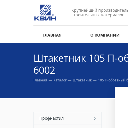
Крупнейший производител
строительных материалов
ГЛАВНАЯ
О КОМПАНИИ
Штакетник 105 П-о
6002
Главная
—
Каталог
—
Штакетник
—
105 П-образный 
Профнастил