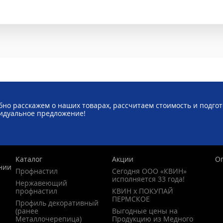
но расскажем о наших товарах, рассчитаем стоимость и подго
идуальное предложение!
Каталог
Акции
О
нии
Профнастил
Сегодня ООО «КВИН»
исполняется 33 года!
Нержавеющий
профнастил
КВИН х ПОКУПАЙ
ПЕРМСКОЕ
Профиль декоративный
(ранее
Выгодные цены на
Металлочерепица)
Продукцию из Медного